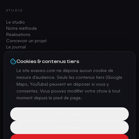
STUDIO
Le studio
Notre méthode
Réalisations
Concevoir un projet
Le journal
Contact
Cookies & contenus tiers
Le site evaveo.com ne dépose aucun cookie de
CONTACT
mesure d'audience. Seuls les contenus tiers (Google
Maps, YouTube) peuvent en déposer si vous y
contact@evaveo.com
consentez. Vous pouvez modifier votre choix à tout
+33 4 74 70 42 35
17 Av. Charles de Gaulle, 69370 Saint-Didier-au-Mont-d'Or
moment depuis le pied de page.
Personnaliser
Tout refuser