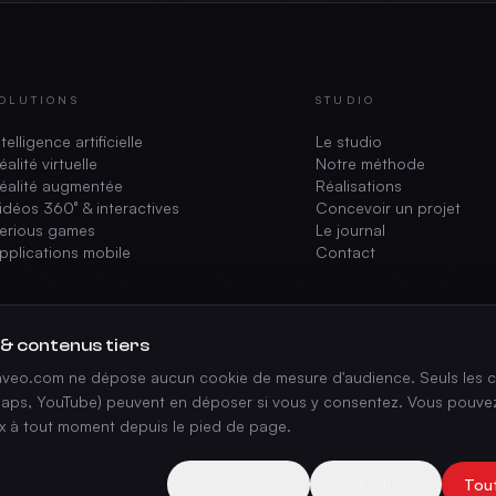
OLUTIONS
STUDIO
ntelligence artificielle
Le studio
éalité virtuelle
Notre méthode
éalité augmentée
Réalisations
idéos 360° & interactives
Concevoir un projet
erious games
Le journal
pplications mobile
Contact
 & contenus tiers
vaveo.com ne dépose aucun cookie de mesure d'audience. Seuls les c
aps, YouTube) peuvent en déposer si vous y consentez. Vous pouvez
ix à tout moment depuis le pied de page.
Personnaliser
Tout refuser
Tou