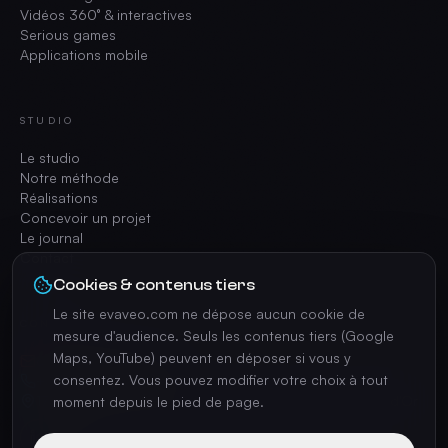
Vidéos 360° & interactives
Serious games
Applications mobile
STUDIO
Le studio
Notre méthode
Réalisations
Concevoir un projet
Le journal
Contact
Cookies & contenus tiers
Le site evaveo.com ne dépose aucun cookie de
CONTACT
mesure d'audience. Seuls les contenus tiers (Google
Maps, YouTube) peuvent en déposer si vous y
contact@evaveo.com
consentez. Vous pouvez modifier votre choix à tout
+33 4 74 70 42 35
17 Av. Charles de Gaulle, 69370 Saint-Didier-au-Mont-d'Or
moment depuis le pied de page.