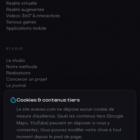
Réalité virtuelle
Réalité augmentée
Vidéos 360° & interactives
Serious games
Applications mobile
STUDIO
Le studio
Notre méthode
Réalisations
Concevoir un projet
Le journal
Contact
Cookies & contenus tiers
Le site evaveo.com ne dépose aucun cookie de
CONTACT
mesure d'audience. Seuls les contenus tiers (Google
Maps, YouTube) peuvent en déposer si vous y
contact@evaveo.com
consentez. Vous pouvez modifier votre choix à tout
+33 4 74 70 42 35
17 Av. Charles de Gaulle, 69370 Saint-Didier-au-Mont-d'Or
moment depuis le pied de page.