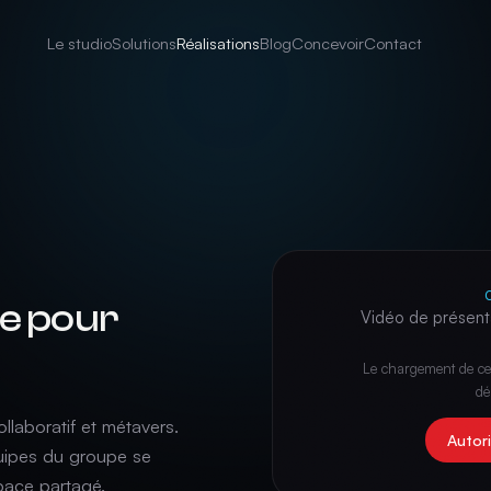
Le studio
Solutions
Réalisations
Blog
Concevoir
Contact
e pour
Vidéo de présent
Le chargement de ce
dé
laboratif et métavers.
Autor
uipes du groupe se
pace partagé.