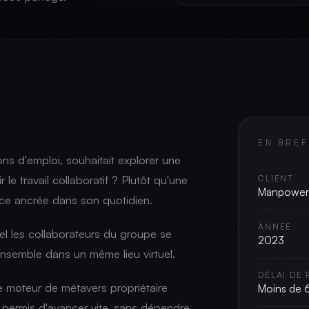
EN BREF
s d'emploi, souhaitait explorer une
le travail collaboratif ? Plutôt qu'une
CLIENT
Manpower
nce ancrée dans son quotidien.
ANNÉE
l les collaborateurs du groupe se
2023
 ensemble dans un même lieu virtuel.
DÉLAI DE
e moteur de métavers propriétaire
Moins de 
 permis d'avancer vite, sans dépendre