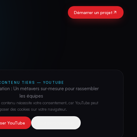
Démarrer un projet
CONTENU TIERS —
YOUTUBE
ation : Un métavers sur-mesure pour rassembler
les équipes
 contenu nécessite votre consentement, car
YouTube
peut
poser des cookies sur votre navigateur.
iser
YouTube
Tout personnaliser