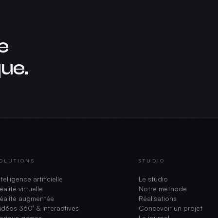
e
ue.
OLUTIONS
STUDIO
ntelligence artificielle
Le studio
éalité virtuelle
Notre méthode
éalité augmentée
Réalisations
idéos 360° & interactives
Concevoir un projet
erious games
Le journal