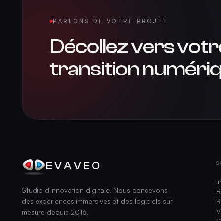
PARLONS DE VOTRE PROJET
Décollez vers votr
transition numériq
EVAVEO
S
I
Studio d'innovation digitale. Nous concevons
R
des expériences immersives et des logiciels sur
R
V
mesure depuis
2016
.
S