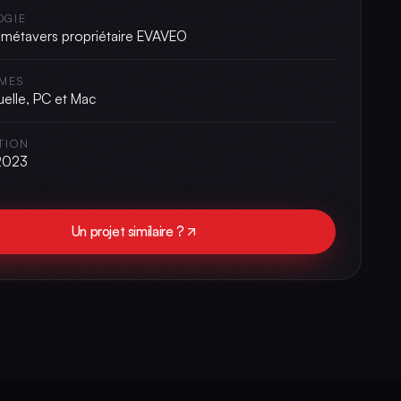
OGIE
 métavers propriétaire EVAVEO
MES
tuelle, PC et Mac
TION
2023
Un projet similaire ?