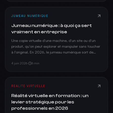
JUMEAU NUMÉRIQUE
Jumeau numérique : à quoi ça sert
vraiment en entreprise
Une copie virtuelle d'une machine, d'un site ou d'un
produit, qu'on peut explorer et manipuler sans toucher
à l'original. En 2026, le jumeau numérique sort de
l'industrie lourde pour devenir un outil de formation, de
vente et de maintenance.
4 juin 2026
·
6
min
RÉALITÉ VIRTUELLE
Réalité virtuelle en formation : un
levier stratégique pour les
professionnels en 2026