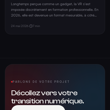
Longtemps perçue comme un gadget, la VR s'est
imposée discrètement en formation professionnelle. En
2026, elle est devenue un format mesurable, à côté
du présentiel et du e-learning. État des lieux.
24 mai 2026
·
7
min
PARLONS DE VOTRE PROJET
Décollez vers votre
transition numérique.