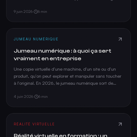
de dérive d'une machine et prévient avant la panne.
9 juin 2026
·
6
min
JUMEAU NUMÉRIQUE
Jumeau numérique : à quoi ça sert
vraiment en entreprise
Une copie virtuelle d'une machine, d'un site ou d'un
produit, qu'on peut explorer et manipuler sans toucher
à l'original. En 2026, le jumeau numérique sort de
l'industrie lourde pour devenir un outil de formation, de
vente et de maintenance.
4 juin 2026
·
6
min
RÉALITÉ VIRTUELLE
Réalité virtuelle en formation : un